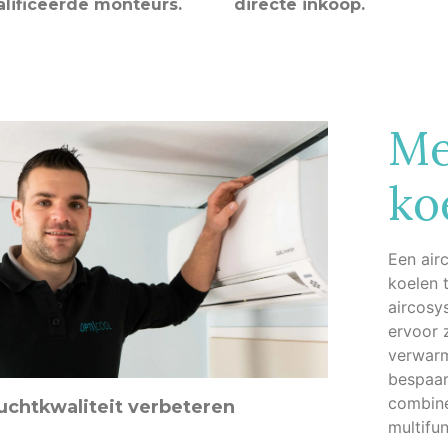
lificeerde monteurs.
directe inkoop.
Me
koe
Een air
koelen 
aircosy
ervoor 
verwarm
bespaar
combine
uchtkwaliteit verbeteren
multifu