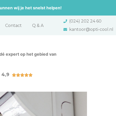
nnen wij je het snelst helpen!
(024) 202 24 60
Contact
Q & A
kantoor@opti-cool.nl
 dé expert op het gebied van
 4,9




