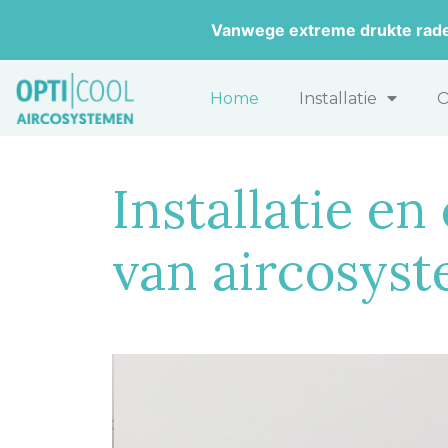
Vanwege extreme drukte raden 
Home
Installatie
Installatie e
van aircosys