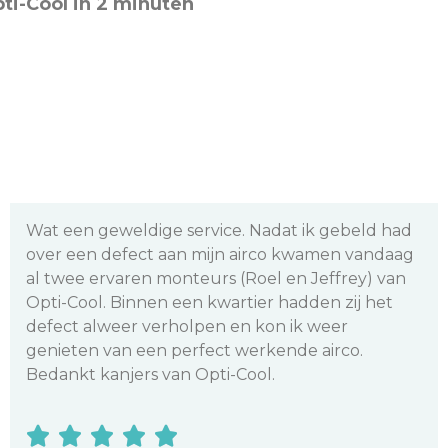
ti-Cool in 2 minuten
Wouter heeft hier het onderhoud gegaan aan
onze airconditioning. Duidelijke communicatie en
fijne uitleg. Dank!





Matthijs Kwint