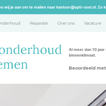
wij je aan om te mailen naar kantoor@opti-cool.nl. Zo ku
Onderhoud
Reparatie
Over ons
Vacature
n onderhoud
Al meer dan 10 jaar
binnenklimaat.
temen
Beoordeeld met