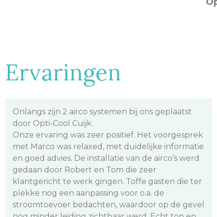
Op
Ervaringen
Wat een geweldige service. Nadat ik gebeld had
over een defect aan mijn airco kwamen vandaag
al twee ervaren monteurs (Roel en Jeffrey) van
Opti-Cool. Binnen een kwartier hadden zij het
defect alweer verholpen en kon ik weer
genieten van een perfect werkende airco.
Bedankt kanjers van Opti-Cool.




