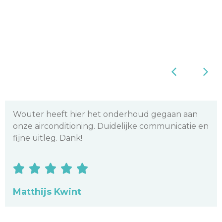
Zeer tevreden over Opti-Cool, precies volgens
afspraak de montage verricht, heel correct en
vakkundig geïnstalleerd. Prima uitleg gekregen,
ook over het wifi-systeem. Opti-Cool is een top
bedrijf.





Frans Verhoeven